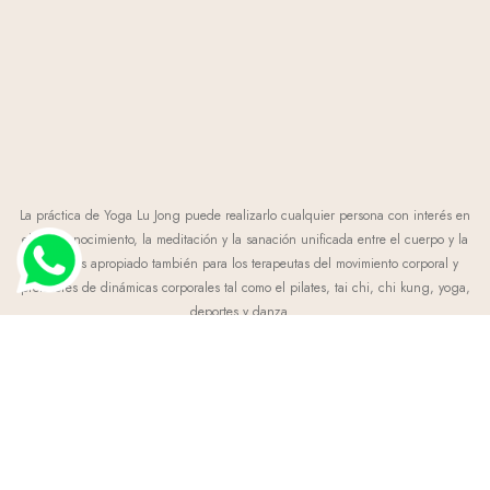
La práctica de Yoga Lu Jong puede realizarlo cualquier persona con interés en
el autoconocimiento, la meditación y la sanación unificada entre el cuerpo y la
mente. Es apropiado también para los terapeutas del movimiento corporal y
profesores de dinámicas corporales tal como el pilates, tai chi, chi kung, yoga,
deportes y danza…
España - Chile - México - Colombia - Argentina - Ecuador - Aruba - Colombia -
Uruguay - Panamá - Puerto Rico - Costa Rica - Las Vegas - Bulgaria
+1(787) 587 7276
-
profesoramichelleyoga@gmail.com