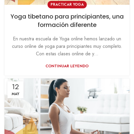
PRACTICAR YOGA
Yoga tibetano para principiantes, una
formación diferente
En nuestra escuela de Yoga online hemos lanzado un
curso online de yoga para principiantes muy completo.
Con estas clases online de y...
CONTINUAR LEYENDO
12
MAY